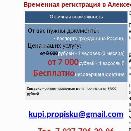
Временная регистрация в Алексе
С
Отличная возможность
От вас нужны документы:
н
м
- паспорта гражданина России;
Цена наших услугу:
от 8 000
рублей - 1 человек (3 месяца)
от 7 000
рублей - 1 взрослый
з
Бесплатно
о
несовершеннолетние
Н
Справка
- ориентировочная цена
прописки от 9 800
з
рублей
ч
п
kupi.propisku@gmail.com
р