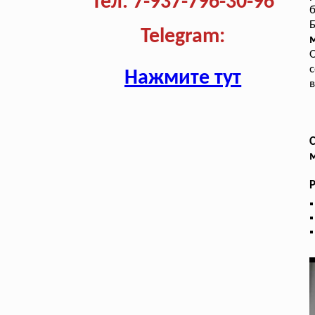
Тел. 7-937-796-30-96
б
Б
Telegram:
м
с
Нажмите тут
в