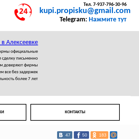
Тел. 7-937-796-30-96
kupi.propisku@gmail.com
Telegram:
Нажмите тут
 в Алексеевке
формы официальные
 сделку письменно
м доверяют фирмы
 все без задержек
ьность более 7 лет
КИ
КОНТАКТЫ
47
50
183