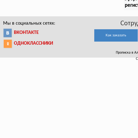
регис
Сотру
Мы в социальных сетях:
ВКОНТАКТЕ
Как заказать
ОДНОКЛАССНИКИ
Прописка в Ал
С