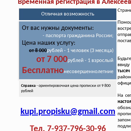
Временная регистрация в Алексее
Стран
Отличная возможность
Помо
От вас нужны документы:
востр
отпра
- паспорта гражданина России;
поста
Цена наших услугу:
от 8 000
рублей - 1 человек (3 месяца)
от 7 000
Будьт
рублей - 1 взрослый
ввид
Бесплатно
тысяч
несовершеннолетние
район
офици
Справка
- ориентировочная цена
прописки от 9 800
рублей
На се
наст
обозн
kupi.propisku@gmail.com
проп
запом
подли
Тел. 7-937-796-30-96