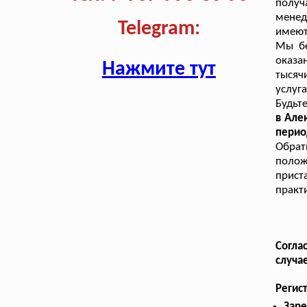
полу
менед
Telegram:
имеют
Мы бе
оказа
Нажмите тут
тысяч
услуг
Будьт
в Але
перио
Обра
поло
прист
практ
Согла
случа
Регис
Заре