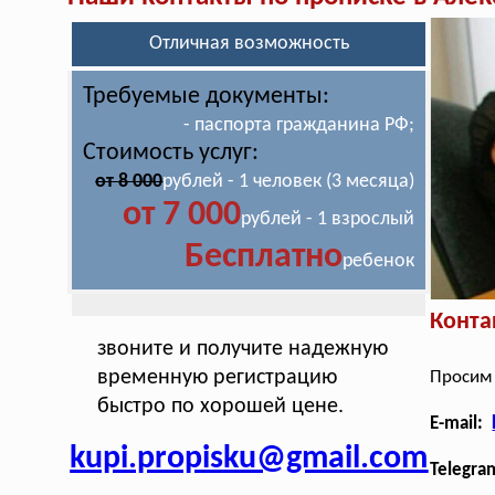
Отличная возможность
Требуемые документы:
- паспорта гражданина РФ;
Стоимость услуг:
от 8 000
рублей - 1 человек (3 месяца)
от 7 000
рублей - 1 взрослый
Бесплатно
ребенок
Конта
звоните и получите надежную
временную регистрацию
Просим 
быстро по хорошей цене.
E-mail:
kupi.propisku@gmail.com
Telegra